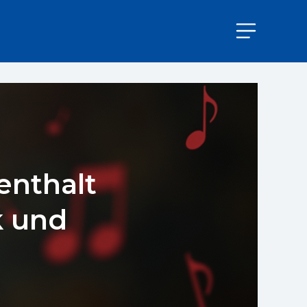
enthalt
k und