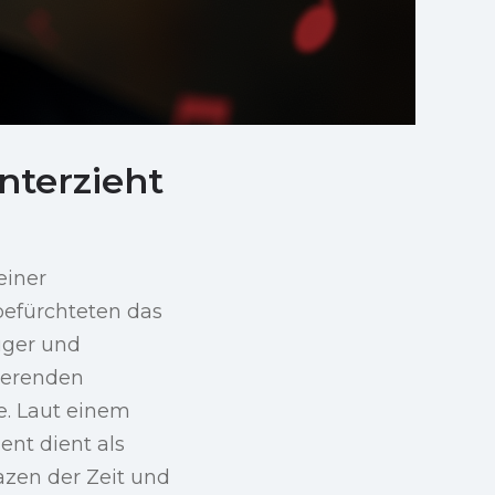
nterzieht
einer
befürchteten das
uger und
ierenden
e. Laut einem
ent dient als
pazen der Zeit und