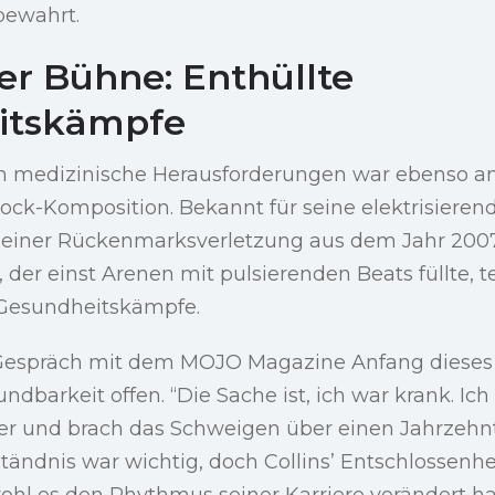
bewahrt.
er Bühne: Enthüllte
itskämpfe
rch medizinische Herausforderungen war ebenso a
ock-Komposition. Bekannt für seine elektrisierende
einer Rückenmarksverletzung aus dem Jahr 2007
, der einst Arenen mit pulsierenden Beats füllte, te
e Gesundheitskämpfe.
Gespräch mit dem MOJO Magazine Anfang dieses 
ndbarkeit offen. “Die Sache ist, ich war krank. Ic
e er und brach das Schweigen über einen Jahrze
ändnis war wichtig, doch Collins’ Entschlossenhei
hl es den Rhythmus seiner Karriere verändert ha