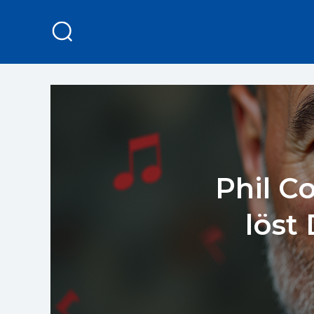
Phil C
löst