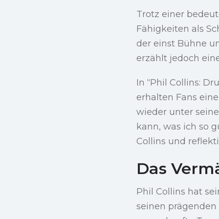
Trotz einer bedeut
Fähigkeiten als S
der einst Bühne un
erzählt jedoch ei
In “Phil Collins: 
erhalten Fans eine
wieder unter sein
kann, was ich so g
Collins und reflekt
Das Vermä
Phil Collins hat s
seinen prägenden J