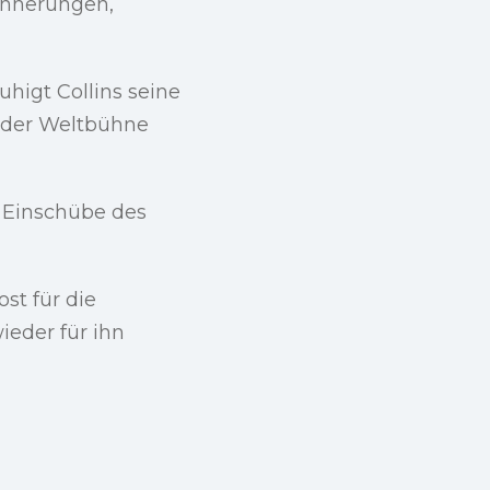
innerungen,
higt Collins seine
f der Weltbühne
n Einschübe des
st für die
ieder für ihn