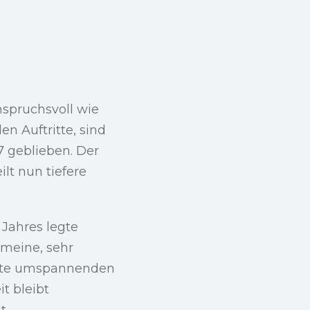
nspruchsvoll wie
n Auftritte, sind
 geblieben. Der
ilt nun tiefere
Jahres legte
h meine, sehr
hnte umspannenden
t bleibt
t.