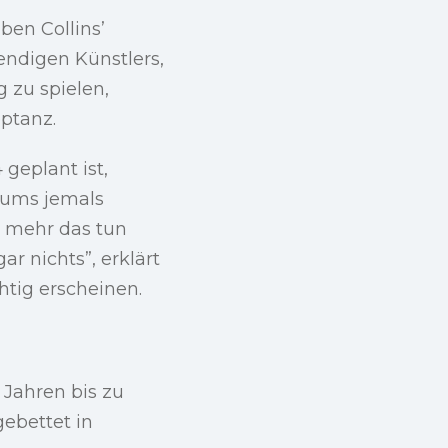
ben Collins’
endigen Künstlers,
 zu spielen,
ptanz.
 geplant ist,
Drums jemals
 mehr das tun
r nichts”, erklärt
chtig erscheinen.
 Jahren bis zu
gebettet in