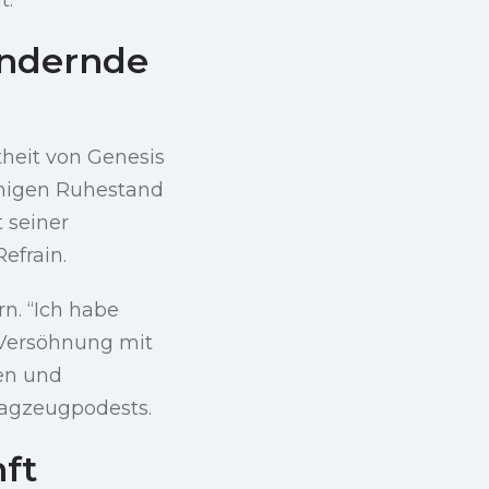
ändernde
theit von Genesis
ruhigen Ruhestand
 seiner
efrain.
rn. “Ich habe
 Versöhnung mit
ben und
lagzeugpodests.
ft