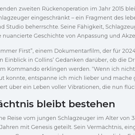
enden zweiten Rückenoperation im Jahr 2015 blei
chlagzeuger eingeschränkt – ein Fragment des leb
d Studio beherrschte. Seine Fähigkeit, Schlagzeug
ne nuancierte Geschichte von Anpassung und Akze
Drummer First”, einem Dokumentarfilm, der für 2024
n Einblick in Collins’ Gedanken darüber, ob die 
em Kommando erklingen werden. “Wenn ich nicht
ut konnte, entspanne ich mich lieber und mache ga
iert über ein Leben voller Vibrationen, die nun flü
chtnis bleibt bestehen
eine Reise vom jungen Schlagzeuger im Alter von 3
ahren mit Genesis geteilt. Sein Vermächtnis, ein