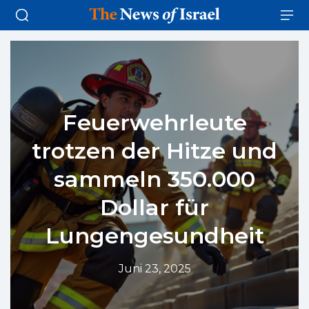
Feuerwehrleute
trotzen der Hitze und
sammeln 350.000
Dollar für
Lungengesundheit
Juni 23, 2025